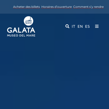
Skip
Acheter des billets
Horaires d’ouverture
Comment s’y rendre
to
content
IT
EN
ES
Toggle
Navigati
Musée
Événements
Services éducatifs
Médias
Contact