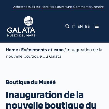
Skip
Acheter des billets
Horaires d’ouverture
Comment s’y rendre
to
content
IT
EN
ES
Toggle
Navigati
Musée
Home
/
Événements et expo
/ Inauguration de la
nouvelle boutique du Galata
Événements
Services éducatifs
Boutique du Muséè
Médias
Inauguration de la
Contact
nouvelle boutique du