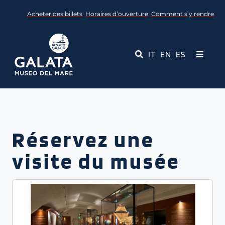
Skip
Acheter des billets
Horaires d’ouverture
Comment s’y rendre
to
content
IT
EN
ES
Toggle
Navigati
Musée
Événements
Réservez une
Services éducatifs
visite du musée
Médias
Contact