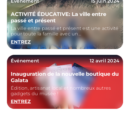
Événement
15 juin 2024
ACTIVITÉ ÉDUCATIVE: La ville entre
passé et présent
La ville entre passé et présent est une activité
pour toute la famille avec un
approfondissement entre la vue de Gênes de
ENTREZ
Cristoforo Grassi et la fresque de Renzo Piano
Événement
12 avril 2024
Inauguration de la nouvelle boutique du
Galata
Édition, artisanat local et nombreux autres
gadgets du musée !
ENTREZ