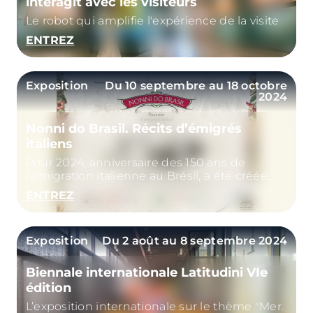
interagit avec les visiteurs
Le robot qui amplifie l'expérience de la visite
ENTREZ
Exposition
Du 10 septembre au 18 octobre
2024
Nonni do Brasil. Récits d’émigrés
italiens
Pour 2024, anniversaire des 150 ans de
l’émigration italienne au Brésil, a été créée
l’exposition Nonni do Brasil
ENTREZ
Exposition
Du 2 août au 8 septembre 2024
Biennale internationale Latitudini VIe
édition
L’exposition internationale sur le thème "Mer.