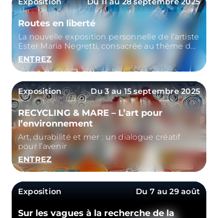
Exposition
Du 11 au 28 septembre 2025
Routes en liberté
La nouvelle exposition personnelle de l’artiste
Ester Maria Negretti, consacrée au thème de
la mer
ENTREZ
Exposition
Du 3 au 15 septembre 2025
RECYCLING & MARE – L’art pour
l’environnement
Art, durabilité et mer : un dialogue créatif
pour l’avenir
ENTREZ
Exposition
Du 7 au 29 août
Sur les vagues à la recherche de la