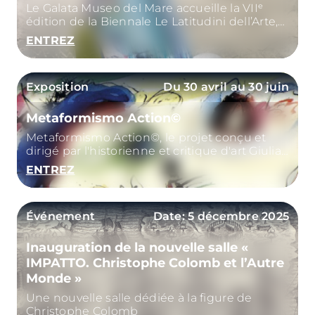
Le Galata Museo del Mare accueille la VIIᵉ
édition de la Biennale Le Latitudini dell’Arte,
projet international dédié au dialogue entre
ENTREZ
l’art contemporain
Exposition
Du 30 avril au 30 juin
Metaformismo Action©
Metaformismo Action©, le projet conçu et
dirigé par l'historienne et critique d'art Giulia
Sillato
ENTREZ
Événement
Date: 5 décembre 2025
Inauguration de la nouvelle salle «
IMPATTO. Christophe Colomb et l’Autre
Monde »
Une nouvelle salle dédiée à la figure de
Christophe Colomb