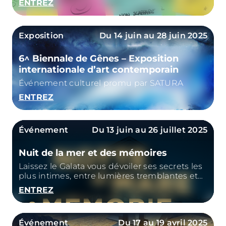
ENTREZ
bienvenu ».
Exposition
Du 14 juin au 28 juin 2025
6^ Biennale de Gênes – Exposition
internationale d’art contemporain
Événement culturel promu par SATURA
ENTREZ
Événement
Du 13 juin au 26 juillet 2025
Nuit de la mer et des mémoires
Laissez le Galata vous dévoiler ses secrets les
plus intimes, entre lumières tremblantes et
histoires qui s’enfoncent au cœur de la mer.
ENTREZ
Événement
Du 17 au 19 avril 2025