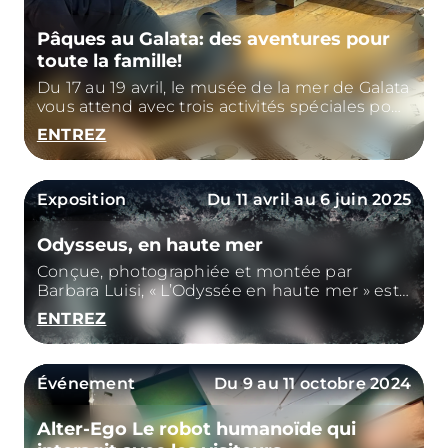
Pâques au Galata: des aventures pour
toute la famille!
Du 17 au 19 avril, le musée de la mer de Galata
vous attend avec trois activités spéciales pour
vous immerger dans le monde de la
ENTREZ
navigation!
Exposition
Du 11 avril au 6 juin 2025
Odysseus, en haute mer
Conçue, photographiée et montée par
Barbara Luisi, « L’Odyssée en haute mer » est
une exploration visuelle et conceptuelle du
ENTREZ
mythe du voyageur éternel, symbole du désir
humain de connaissance, de fuite et de
retour.
Événement
Du 9 au 11 octobre 2024
Alter-Ego Le robot humanoïde qui