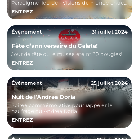
Paradigme liquide - Visions du monde entre
analogique et numérique"
ENTREZ
Événement
31 juillet 2024
Fête d’anniversaire du Galata!
Jour de fête où le musée éteint 20 bougies!
ENTREZ
Événement
25 juillet 2024
Nuit de l’Andrea Doria
Soirée commémorative pour rappeler le
naufrage du Andrea Doria
ENTREZ