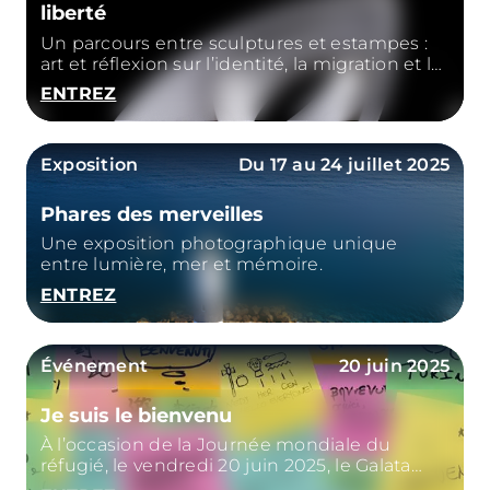
liberté
Un parcours entre sculptures et estampes :
art et réflexion sur l’identité, la migration et le
rêve
ENTREZ
Exposition
Du 17 au 24 juillet 2025
Phares des merveilles
Une exposition photographique unique
entre lumière, mer et mémoire.
ENTREZ
Événement
20 juin 2025
Je suis le bienvenu
À l’occasion de la Journée mondiale du
réfugié, le vendredi 20 juin 2025, le Galata
Museo del Mare accueillera « Je suis le