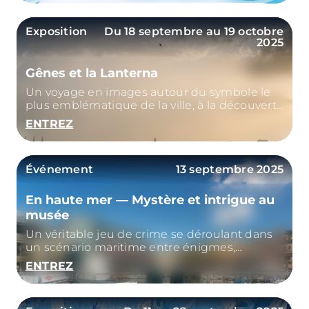
Exposition
Du 18 septembre au 19 octobre
2025
Gênes et la Lanterna
Un voyage en images autour du symbole le
plus emblématique de la ville, à la découverte
de nouvelles perspectives sur Gênes.
ENTREZ
Événement
13 septembre 2025
En haute mer — Mystère et intrigue au
musée
Un véritable jeu de crime se déroulant dans
un scénario maritime entre énigmes,
soupçons et rebondissements
ENTREZ