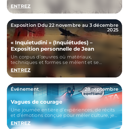
ENTREZ
Exposition
Ddu 22 novembre au 3 décembre
2025
« Inquietudini » (Inquiétudes) –
Exposition personnelle de Jean
Un corpus d’œuvres où matériaux,
techniques et formes se mêlent et se
chevauchent dans une recherche continue
ENTREZ
de l’art
Événement
28 septembre
Vagues de courage
Une journée entière d’expériences, de récits
et d’émotions conçue pour mêler culture, jeu
et solidarité.
ENTREZ