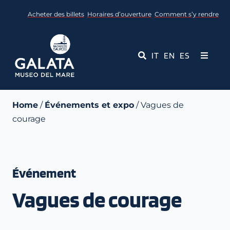
Skip
Acheter des billets
Horaires d’ouverture
Comment s’y rendre
to
content
IT
EN
ES
Toggle
Navigati
Musée
Home
/
Événements et expo
/ Vagues de
courage
Événements
Services éducatifs
Événement
Médias
Vagues de courage
Contact