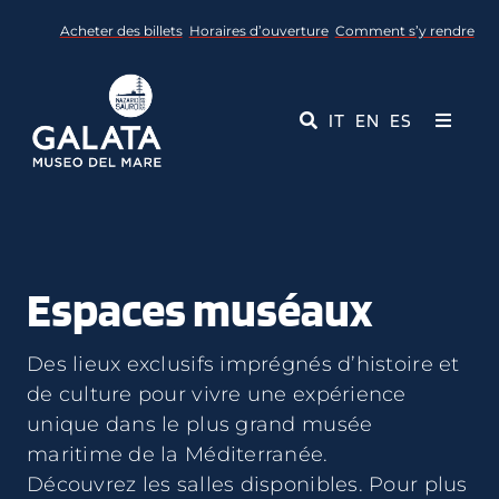
Skip
Acheter des billets
Horaires d’ouverture
Comment s’y rendre
to
content
IT
EN
ES
Toggle
Navigati
Musée
Événements
Espaces muséaux
Services éducatifs
Des lieux exclusifs imprégnés d’histoire et
Médias
de culture pour vivre une expérience
unique dans le plus grand musée
maritime de la Méditerranée.
Contact
Découvrez les salles disponibles. Pour plus