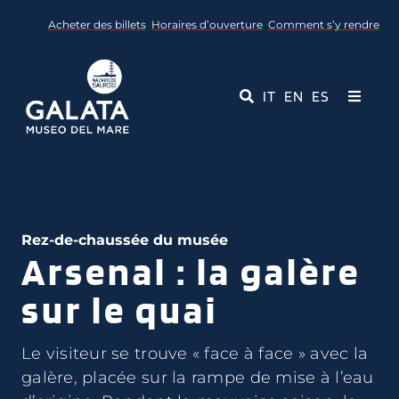
Skip
Acheter des billets
Horaires d’ouverture
Comment s’y rendre
to
content
IT
EN
ES
Toggle
Navigati
Musée
Événements
Rez-de-chaussée du musée
Arsenal : la galère
Services éducatifs
sur le quai
Médias
Le visiteur se trouve « face à face » avec la
Contact
galère, placée sur la rampe de mise à l’eau