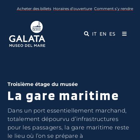
Skip
Acheter des billets
Horaires d’ouverture
Comment s’y rendre
to
content
IT
EN
ES
Toggle
Navigati
Musée
Événements
Troisième étage du musée
La gare maritime
Services éducatifs
Médias
Dans un port essentiellement marchand,
totalement dépourvu d’infrastructures
pour les passagers, la gare maritime reste
Contact
le lieu où l’on se prépare à